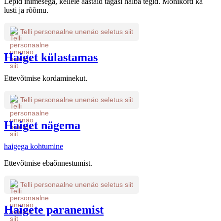
Lepid inimesega, kellele aastaid tagasi halba tegid. Mõnikord ka
lusti ja rõõmu.
Telli personaalne unenäo seletus siit
Haiget külastamas
Ettevõtmise kordaminekut.
Telli personaalne unenäo seletus siit
Haiget nägema
haigega kohtumine
Ettevõtmise ebaõnnestumist.
Telli personaalne unenäo seletus siit
Haigete paranemist