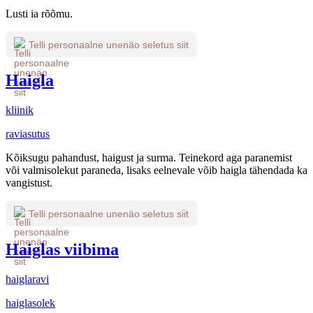
Lusti ia rõõmu.
Telli personaalne unenäo seletus siit
Haigla
kliinik
raviasutus
Kõiksugu pahandust, haigust ja surma. Teinekord aga paranemist
või valmisolekut paraneda, lisaks eelnevale võib haigla tähendada ka
vangistust.
Telli personaalne unenäo seletus siit
Haiglas viibima
haiglaravi
haiglasolek