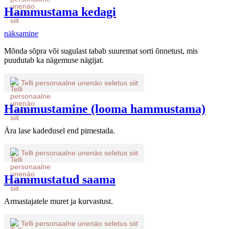
Hammustama kedagi
näksamine
Mõnda sõpra või sugulast tabab suuremat sorti õnnetust, mis
puudutab ka nägemuse nägijat.
Telli personaalne unenäo seletus siit
Hammustamine (looma hammustama)
Ära lase kadedusel end pimestada.
Telli personaalne unenäo seletus siit
Hammustatud saama
Armastajatele muret ja kurvastust.
Telli personaalne unenäo seletus siit