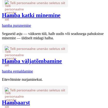
Telli personaalne unenäo seletus siit
Hamba katki minemine
hamba purunemine
Segaseid asju — väiksem tüli, halb uudis või seadusega pahuksisse
minemist — üldiselt midagi halba.
Telli personaalne unenäo seletus siit
Hamba väljatõmbamine
hamba eemaldamine
Ettevõtmiste nurjaminekut.
Telli personaalne unenäo seletus siit
Hambaarst