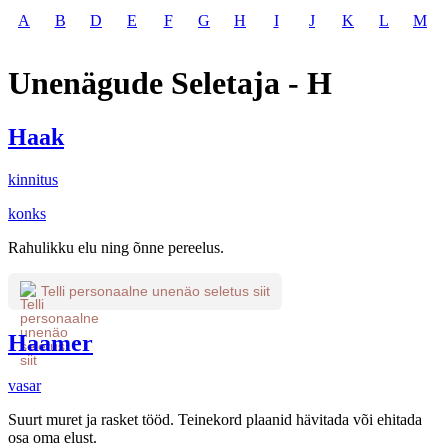
A
B
D
E
F
G
H
I
J
K
L
M
Unenägude Seletaja - H
Haak
kinnitus
konks
Rahulikku elu ning õnne pereelus.
Telli personaalne unenäo seletus siit
Haamer
vasar
Suurt muret ja rasket tööd. Teinekord plaanid hävitada või ehitada
osa oma elust.