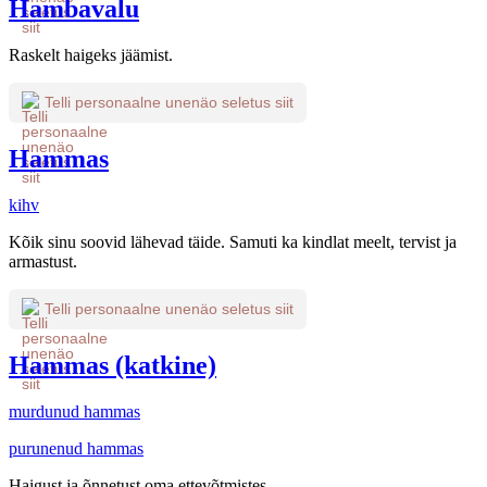
Hambavalu
Raskelt haigeks jäämist.
Telli personaalne unenäo seletus siit
Hammas
kihv
Kõik sinu soovid lähevad täide. Samuti ka kindlat meelt, tervist ja
armastust.
Telli personaalne unenäo seletus siit
Hammas (katkine)
murdunud hammas
purunenud hammas
Haigust ja õnnetust oma ettevõtmistes.