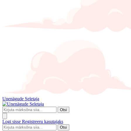
Unenägude Seletaja
Otsi
Logi sisse
Registreeru kasutajaks
Otsi