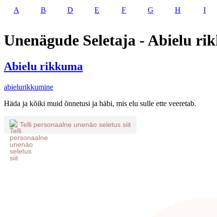
A
B
D
E
F
G
H
I
Unenägude Seletaja - Abielu r
Abielu rikkuma
abielurikkumine
Häda ja kõiki muid õnnetusi ja häbi, mis elu sulle ette veeretab.
Telli personaalne unenäo seletus siit