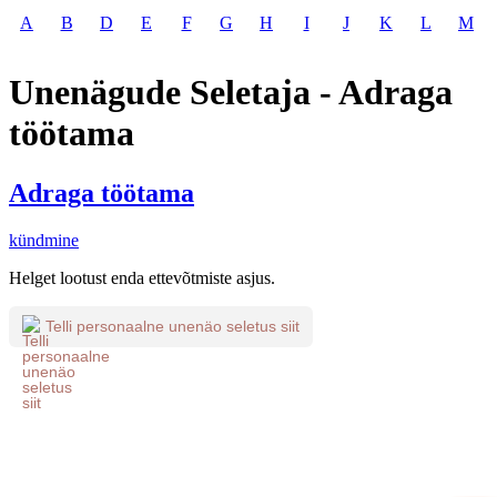
A
B
D
E
F
G
H
I
J
K
L
M
Unenägude Seletaja - Adraga
töötama
Adraga töötama
kündmine
Helget lootust enda ettevõtmiste asjus.
Telli personaalne unenäo seletus siit