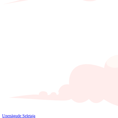
Unenägude Seletaja