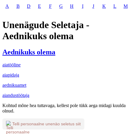
A
B
D
E
F
G
H
I
J
K
L
M
Unenägude Seletaja -
Aednikuks olema
Aednikuks olema
aiatööline
aiapidaja
aednikuamet
aiandustöötaja
Kohtud mõne hea tuttavaga, kellest pole tükk aega midagi kuulda
olnud.
Telli personaalne unenäo seletus siit