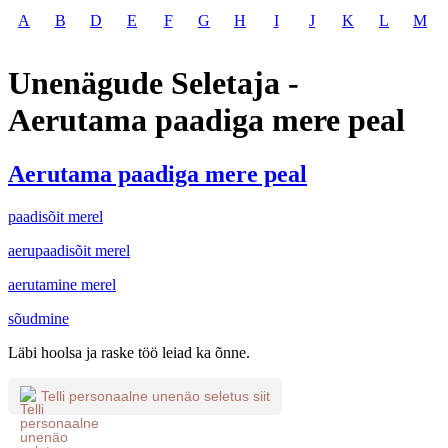
A
B
D
E
F
G
H
I
J
K
L
M
Unenägude Seletaja -
Aerutama paadiga mere peal
Aerutama paadiga mere peal
paadisõit merel
aerupaadisõit merel
aerutamine merel
sõudmine
Läbi hoolsa ja raske töö leiad ka õnne.
Telli personaalne unenäo seletus siit