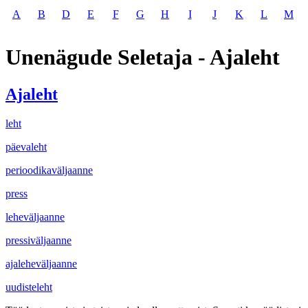
A
B
D
E
F
G
H
I
J
K
L
M
Unenägude Seletaja - Ajaleht
Ajaleht
leht
päevaleht
perioodikaväljaanne
press
leheväljaanne
pressiväljaanne
ajaleheväljaanne
uudisteleht