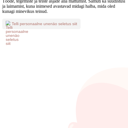
Tööde, tegemiste ja teiste asjade alla mattumist. Samuti ka süüdistusi
ja laimamist, kuna inimesed avastavad midagi halba, mida oled
kunagi minevikus teinud.
Telli personaalne unenäo seletus siit