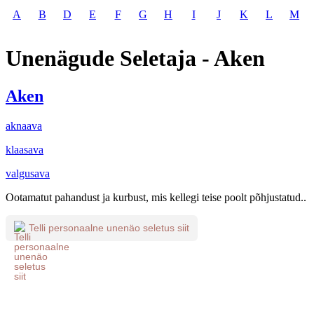
A
B
D
E
F
G
H
I
J
K
L
M
Unenägude Seletaja - Aken
Aken
aknaava
klaasava
valgusava
Ootamatut pahandust ja kurbust, mis kellegi teise poolt põhjustatud..
Telli personaalne unenäo seletus siit