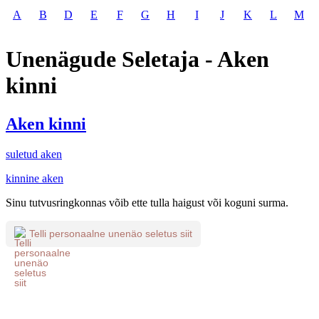
A
B
D
E
F
G
H
I
J
K
L
M
Unenägude Seletaja - Aken
kinni
Aken kinni
suletud aken
kinnine aken
Sinu tutvusringkonnas võib ette tulla haigust või koguni surma.
Telli personaalne unenäo seletus siit