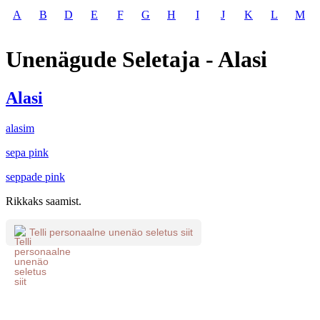
A
B
D
E
F
G
H
I
J
K
L
M
Unenägude Seletaja - Alasi
Alasi
alasim
sepa pink
seppade pink
Rikkaks saamist.
Telli personaalne unenäo seletus siit