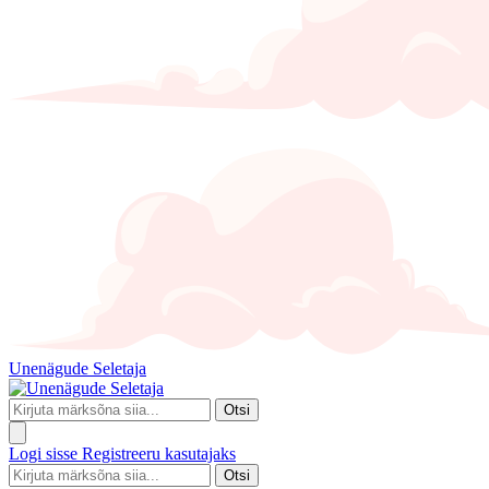
Unenägude Seletaja
Otsi
Logi sisse
Registreeru kasutajaks
Otsi