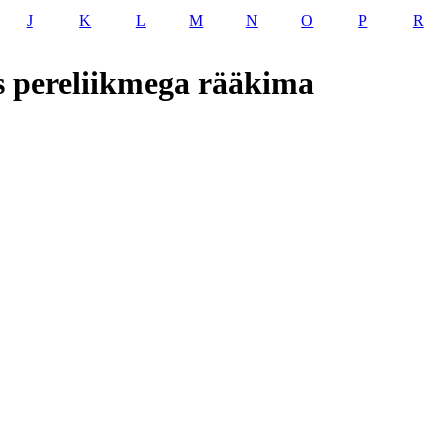
J
K
L
M
N
O
P
R
es pereliikmega rääkima