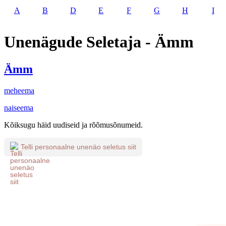
A
B
D
E
F
G
H
I
Unenägude Seletaja - Ämm
Ämm
meheema
naiseema
Kõiksugu häid uudiseid ja rõõmusõnumeid.
Telli personaalne unenäo seletus siit