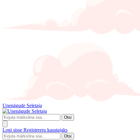
Unenägude Seletaja
Otsi
Logi sisse
Registreeru kasutajaks
Otsi