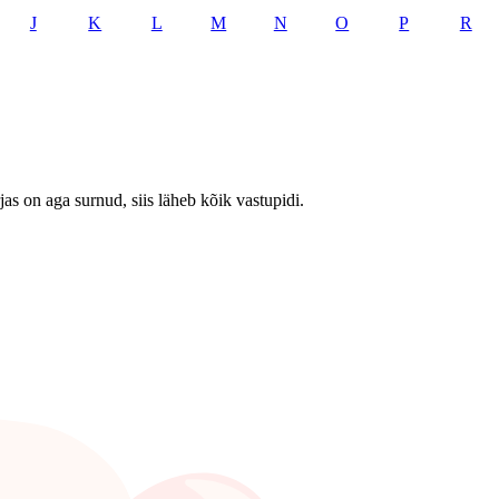
J
K
L
M
N
O
P
R
jas on aga surnud, siis läheb kõik vastupidi.