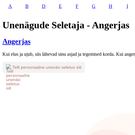
A
B
D
E
F
G
H
I
Unenägude Seletaja - Angerjas
Angerjas
Kui elus ja ujub, siis lähevad sinu asjad ja tegemised korda. Kui anger
Telli personaalne unenäo seletus siit