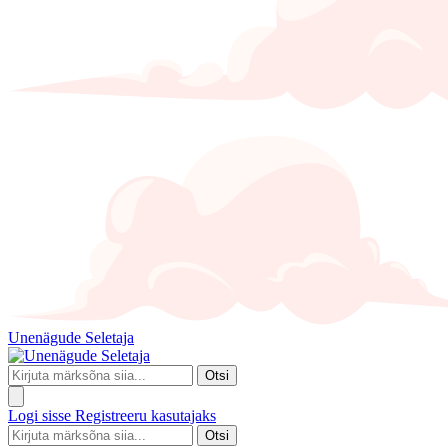
Unenägude Seletaja
Otsi
Logi sisse
Registreeru kasutajaks
Otsi