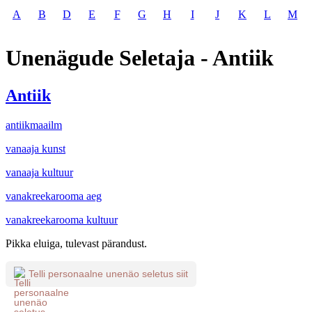
A
B
D
E
F
G
H
I
J
K
L
M
Unenägude Seletaja - Antiik
Antiik
antiikmaailm
vanaaja kunst
vanaaja kultuur
vanakreekarooma aeg
vanakreekarooma kultuur
Pikka eluiga, tulevast pärandust.
Telli personaalne unenäo seletus siit