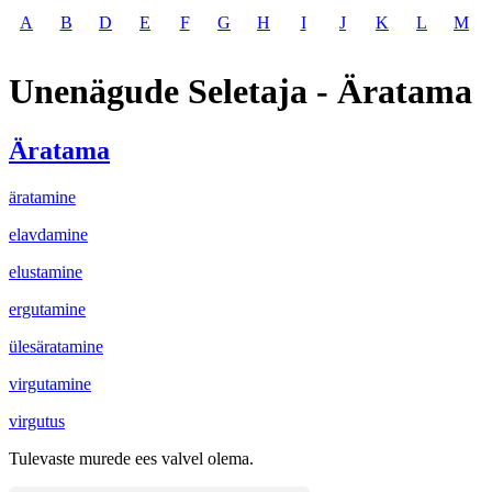
A
B
D
E
F
G
H
I
J
K
L
M
Unenägude Seletaja - Äratama
Äratama
äratamine
elavdamine
elustamine
ergutamine
ülesäratamine
virgutamine
virgutus
Tulevaste murede ees valvel olema.