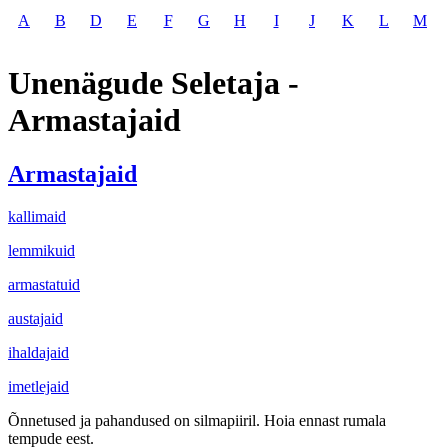
A
B
D
E
F
G
H
I
J
K
L
M
Unenägude Seletaja -
Armastajaid
Armastajaid
kallimaid
lemmikuid
armastatuid
austajaid
ihaldajaid
imetlejaid
Õnnetused ja pahandused on silmapiiril. Hoia ennast rumala
tempude eest.