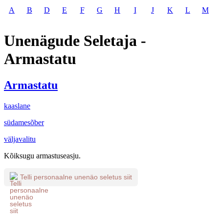
A
B
D
E
F
G
H
I
J
K
L
M
Unenägude Seletaja -
Armastatu
Armastatu
kaaslane
südamesõber
väljavalitu
Kõiksugu armastuseasju.
Telli personaalne unenäo seletus siit