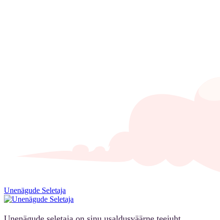
Unenägude Seletaja
Unenägude seletaja on sinu usaldusväärne teejuht