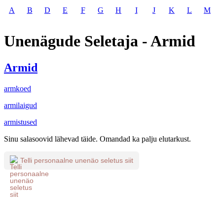
A
B
D
E
F
G
H
I
J
K
L
M
Unenägude Seletaja - Armid
Armid
armkoed
armilaigud
armistused
Sinu salasoovid lähevad täide. Omandad ka palju elutarkust.
Telli personaalne unenäo seletus siit