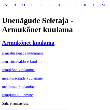
A
B
D
E
F
G
H
I
J
K
L
M
Unenägude Seletaja -
Armukõnet kuulama
Armukõnet kuulama
armastussõnade kuulamine
armastusavalduse kuulamine
armukõne kuulamine
meelitussõnade kuulamine
meelituste kuulamine
armujutu kuulamine
Salajat armastust.