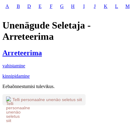
A
B
D
E
F
G
H
I
J
K
L
M
Unenägude Seletaja -
Arreteerima
Arreteerima
vahistamine
kinnipidamine
Eebaõnnestumisi tulevikus.
Telli personaalne unenäo seletus siit