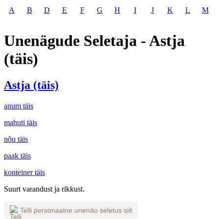
A
B
D
E
F
G
H
I
J
K
L
M
Unenägude Seletaja - Astja
(täis)
Astja (täis)
anum täis
mahuti täis
nõu täis
paak täis
konteiner täis
Suurt varandust ja rikkust.
Telli personaalne unenäo seletus siit