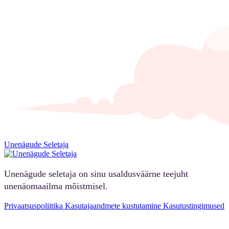
Unenägude Seletaja
Unenägude seletaja on sinu usaldusväärne teejuht
unenäomaailma mõistmisel.
Privaatsuspoliitika
Kasutajaandmete kustutamine
Kasutustingimused