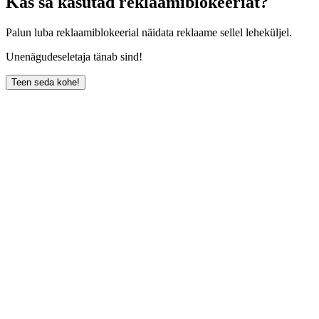
Kas sa kasutad reklaamiblokeeriat?
Palun luba reklaamiblokeerial näidata reklaame sellel leheküljel.
Unenägudeseletaja tänab sind!
Teen seda kohe!