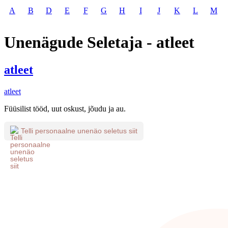
A
B
D
E
F
G
H
I
J
K
L
M
Unenägude Seletaja - atleet
atleet
atleet
Füüsilist tööd, uut oskust, jõudu ja au.
Telli personaalne unenäo seletus siit