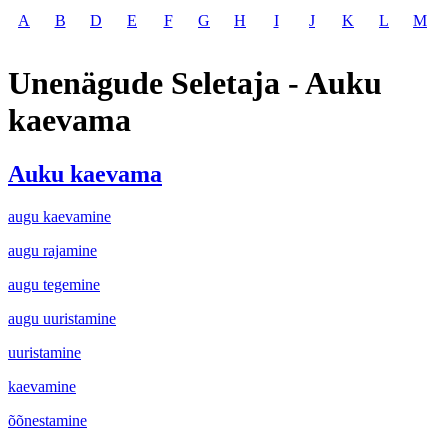
A
B
D
E
F
G
H
I
J
K
L
M
Unenägude Seletaja - Auku
kaevama
Auku kaevama
augu kaevamine
augu rajamine
augu tegemine
augu uuristamine
uuristamine
kaevamine
õõnestamine