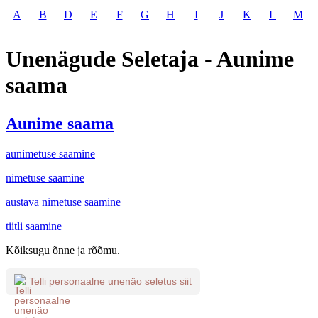
A
B
D
E
F
G
H
I
J
K
L
M
Unenägude Seletaja - Aunime
saama
Aunime saama
aunimetuse saamine
nimetuse saamine
austava nimetuse saamine
tiitli saamine
Kõiksugu õnne ja rõõmu.
Telli personaalne unenäo seletus siit