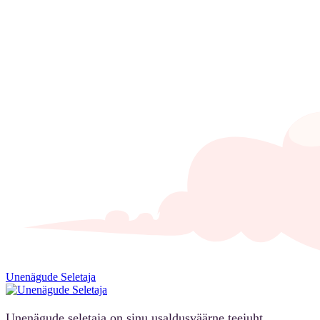
Unenägude Seletaja
Unenägude seletaja on sinu usaldusväärne teejuht