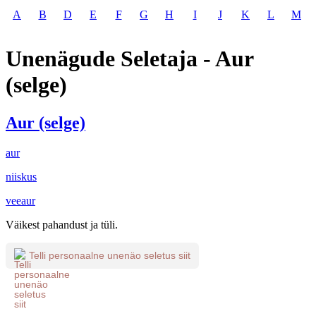
A
B
D
E
F
G
H
I
J
K
L
M
Unenägude Seletaja - Aur
(selge)
Aur (selge)
aur
niiskus
veeaur
Väikest pahandust ja tüli.
Telli personaalne unenäo seletus siit