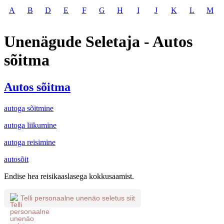
A
B
D
E
F
G
H
I
J
K
L
M
Unenägude Seletaja - Autos
sõitma
Autos sõitma
autoga sõitmine
autoga liikumine
autoga reisimine
autosõit
Endise hea reisikaaslasega kokkusaamist.
Telli personaalne unenäo seletus siit