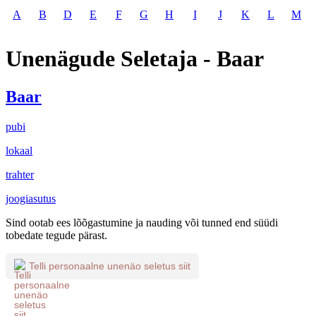
A
B
D
E
F
G
H
I
J
K
L
M
Unenägude Seletaja - Baar
Baar
pubi
lokaal
trahter
joogiasutus
Sind ootab ees lõõgastumine ja nauding või tunned end süüdi
tobedate tegude pärast.
Telli personaalne unenäo seletus siit