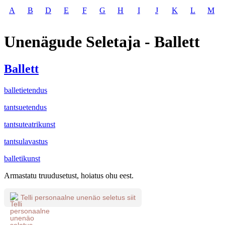
A
B
D
E
F
G
H
I
J
K
L
M
Unenägude Seletaja - Ballett
Ballett
balletietendus
tantsuetendus
tantsuteatrikunst
tantsulavastus
balletikunst
Armastatu truudusetust, hoiatus ohu eest.
Telli personaalne unenäo seletus siit