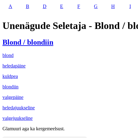
A
B
D
E
F
G
H
I
Unenägude Seletaja - Blond / bl
Blond / blondiin
blond
heledapäine
kuldpea
blondiin
valgepäine
heledajuukseline
valgejuukseline
Glamuuri aga ka kergemeelsust.