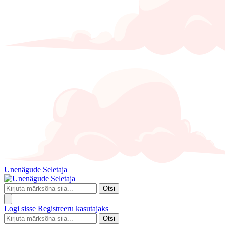
Unenägude Seletaja
Otsi
Logi sisse
Registreeru kasutajaks
Otsi