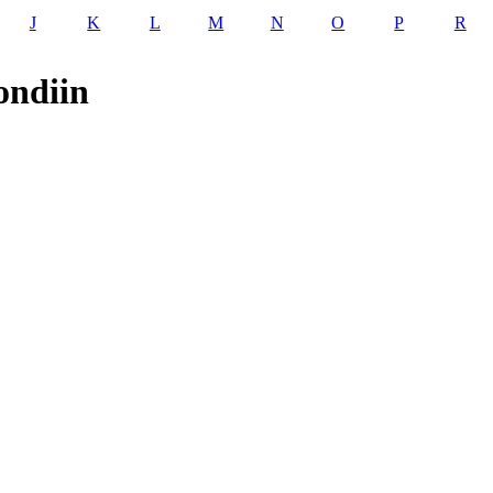
J
K
L
M
N
O
P
R
ondiin