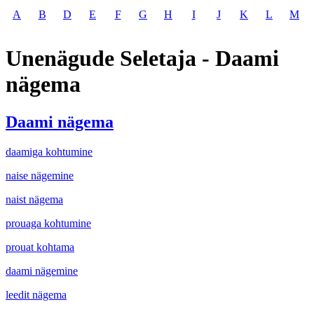
A
B
D
E
F
G
H
I
J
K
L
M
Unenägude Seletaja - Daami
nägema
Daami nägema
daamiga kohtumine
naise nägemine
naist nägema
prouaga kohtumine
prouat kohtama
daami nägemine
leedit nägema