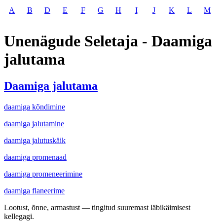
A
B
D
E
F
G
H
I
J
K
L
M
Unenägude Seletaja - Daamiga
jalutama
Daamiga jalutama
daamiga kõndimine
daamiga jalutamine
daamiga jalutuskäik
daamiga promenaad
daamiga promeneerimine
daamiga flaneerime
Lootust, õnne, armastust — tingitud suuremast läbikäimisest
kellegagi.