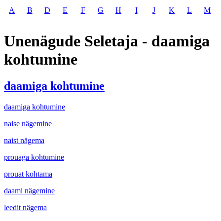
A
B
D
E
F
G
H
I
J
K
L
M
Unenägude Seletaja - daamiga
kohtumine
daamiga kohtumine
daamiga kohtumine
naise nägemine
naist nägema
prouaga kohtumine
prouat kohtama
daami nägemine
leedit nägema