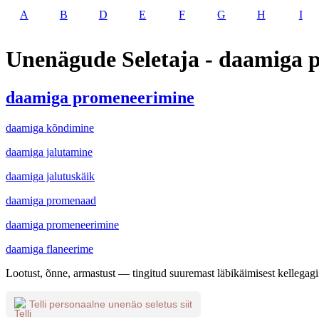
A
B
D
E
F
G
H
I
Unenägude Seletaja - daamiga 
daamiga promeneerimine
daamiga kõndimine
daamiga jalutamine
daamiga jalutuskäik
daamiga promenaad
daamiga promeneerimine
daamiga flaneerime
Lootust, õnne, armastust — tingitud suuremast läbikäimisest kellegagi
Telli personaalne unenäo seletus siit