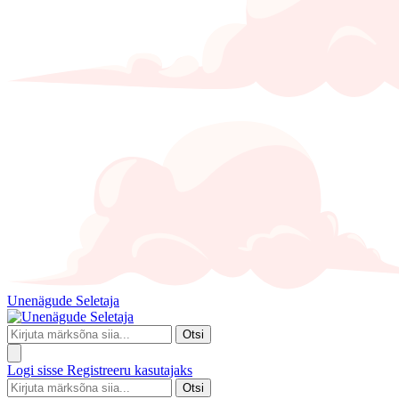
Unenägude Seletaja
Otsi
Logi sisse
Registreeru kasutajaks
Otsi