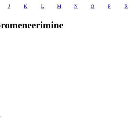
J
K
L
M
N
O
P
R
promeneerimine
.