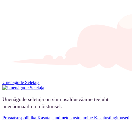
Unenägude Seletaja
Unenägude seletaja on sinu usaldusväärne teejuht
unenäomaailma mõistmisel.
Privaatsuspoliitika
Kasutajaandmete kustutamine
Kasutustingimused