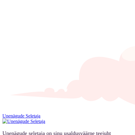
Unenägude Seletaja
Unenägude seletaja on sinu usaldusväärne teejuht