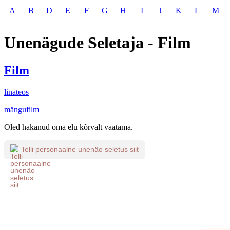
A
B
D
E
F
G
H
I
J
K
L
M
Unenägude Seletaja - Film
Film
linateos
mängufilm
Oled hakanud oma elu kõrvalt vaatama.
Telli personaalne unenäo seletus siit