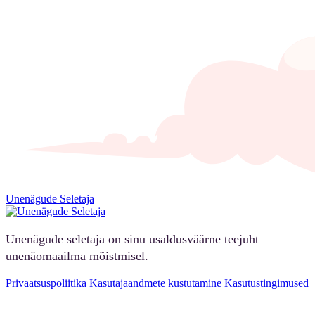
Unenägude Seletaja
Unenägude seletaja on sinu usaldusväärne teejuht
unenäomaailma mõistmisel.
Privaatsuspoliitika
Kasutajaandmete kustutamine
Kasutustingimused