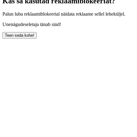
Kas sa kasutad reklaamiblokeeriat?
Palun luba reklaamiblokeerial näidata reklaame sellel leheküljel.
Unenägudeseletaja tänab sind!
Teen seda kohe!