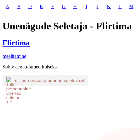
A
B
D
E
F
G
H
I
J
K
L
M
Unenägude Seletaja - Flirtima
Flirtima
meelitamine
Sobiv aeg kurameerimiseks.
Telli personaalne unenäo seletus siit