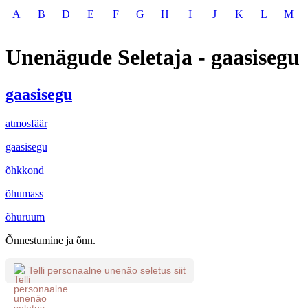
A
B
D
E
F
G
H
I
J
K
L
M
Unenägude Seletaja - gaasisegu
gaasisegu
atmosfäär
gaasisegu
õhkkond
õhumass
õhuruum
Õnnestumine ja õnn.
Telli personaalne unenäo seletus siit