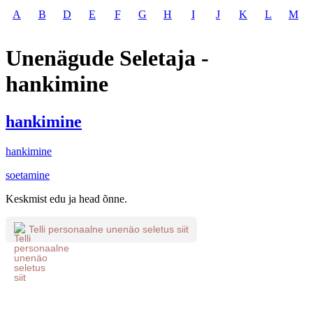
A
B
D
E
F
G
H
I
J
K
L
M
Unenägude Seletaja -
hankimine
hankimine
hankimine
soetamine
Keskmist edu ja head õnne.
Telli personaalne unenäo seletus siit