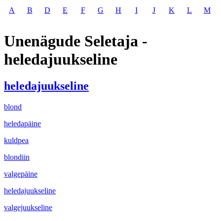
A
B
D
E
F
G
H
I
J
K
L
M
Unenägude Seletaja -
heledajuukseline
heledajuukseline
blond
heledapäine
kuldpea
blondiin
valgepäine
heledajuukseline
valgejuukseline