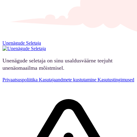
Unenägude Seletaja
Unenägude seletaja on sinu usaldusväärne teejuht
unenäomaailma mõistmisel.
Privaatsuspoliitika
Kasutajaandmete kustutamine
Kasutustingimused