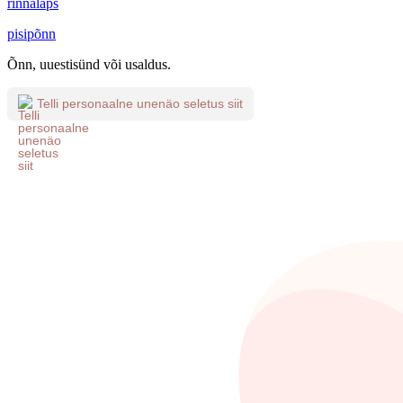
rinnalaps
pisipõnn
Õnn, uuestisünd või usaldus.
Telli personaalne unenäo seletus siit