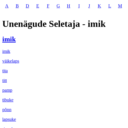
A
B
D
E
F
G
H
I
J
K
L
M
Unenägude Seletaja - imik
imik
imik
väikelaps
tita
titt
pamp
tibuke
põnn
lapsuke