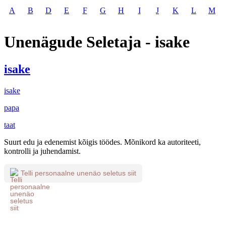
A
B
D
E
F
G
H
I
J
K
L
M
Unenägude Seletaja - isake
isake
isake
papa
taat
Suurt edu ja edenemist kõigis töödes. Mõnikord ka autoriteeti,
kontrolli ja juhendamist.
Telli personaalne unenäo seletus siit