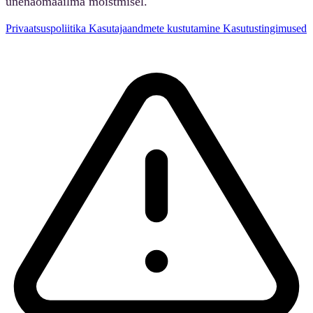
unenäomaailma mõistmisel.
Privaatsuspoliitika
Kasutajaandmete kustutamine
Kasutustingimused