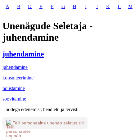
A
B
D
E
F
G
H
I
J
K
L
M
Unenägude Seletaja -
juhendamine
juhendamine
juhendamine
konsulteerimine
nõustamine
soovitamine
Töödega edenemist, head elu ja tervist.
Telli personaalne unenäo seletus siit