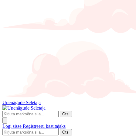
Unenägude Seletaja
Otsi
Logi sisse
Registreeru kasutajaks
Otsi