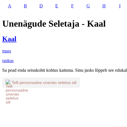
A
B
D
E
F
G
H
I
Unenägude Seletaja - Kaal
Kaal
mass
raskus
Sa pead enda seisukohti kohtus kaitsma. Sinu jaoks lõppeb see edukal
Telli personaalne unenäo seletus siit