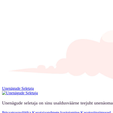
Unenägude Seletaja
Unenägude seletaja on sinu usaldusväärne teejuht unenäoma
Privaatsuspoliitika
Kasutajaandmete kustutamine
Kasutustingimused