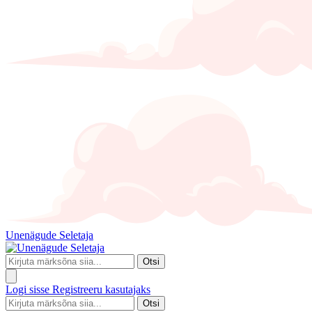
Unenägude Seletaja
Otsi
Logi sisse
Registreeru kasutajaks
Otsi