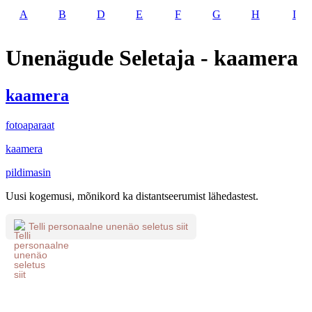
A
B
D
E
F
G
H
I
Unenägude Seletaja - kaamera
kaamera
fotoaparaat
kaamera
pildimasin
Uusi kogemusi, mõnikord ka distantseerumist lähedastest.
Telli personaalne unenäo seletus siit