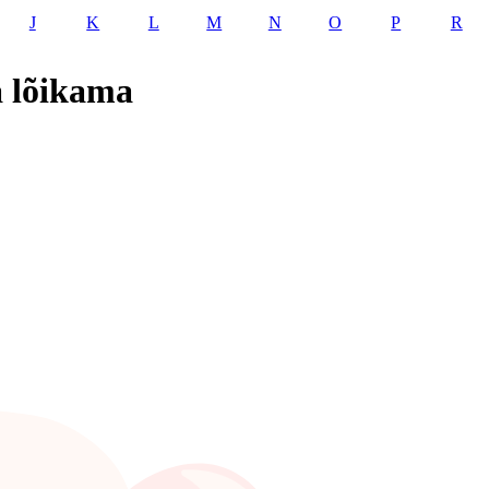
J
K
L
M
N
O
P
R
a lõikama