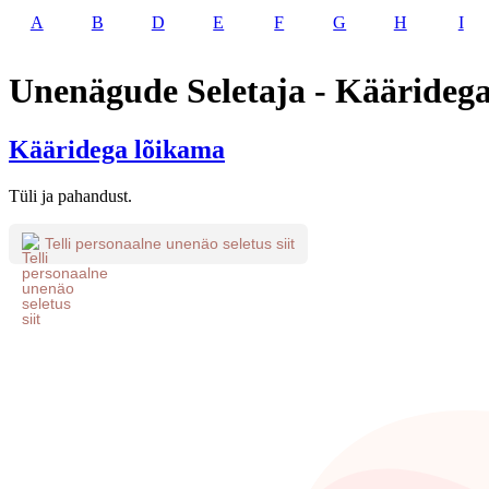
A
B
D
E
F
G
H
I
Unenägude Seletaja - Käärideg
Kääridega lõikama
Tüli ja pahandust.
Telli personaalne unenäo seletus siit