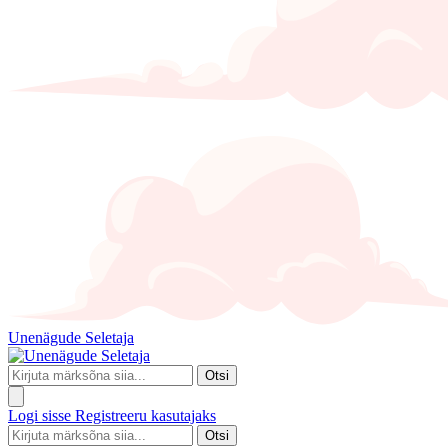
Unenägude Seletaja
Otsi
Logi sisse
Registreeru kasutajaks
Otsi