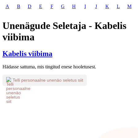
A
B
D
E
F
G
H
I
J
K
L
M
Unenägude Seletaja - Kabelis
viibima
Kabelis viibima
Hädasse sattuma, mis tingitud enese hooletusest.
Telli personaalne unenäo seletus siit