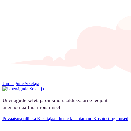
Unenägude Seletaja
Unenägude seletaja on sinu usaldusväärne teejuht
unenäomaailma mõistmisel.
Privaatsuspoliitika
Kasutajaandmete kustutamine
Kasutustingimused