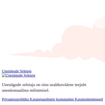
Unenägude Seletaja
Unenägude seletaja on sinu usaldusväärne teejuht
unenäomaailma mõistmisel.
Privaatsuspoliitika
Kasutajaandmete kustutamine
Kasutustingimused