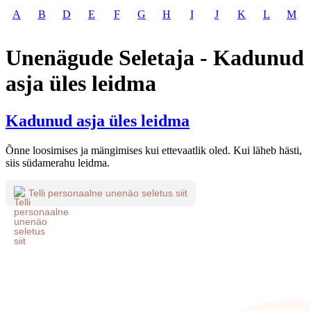
A
B
D
E
F
G
H
I
J
K
L
M
Unenägude Seletaja - Kadunud
asja üles leidma
Kadunud asja üles leidma
Õnne loosimises ja mängimises kui ettevaatlik oled. Kui läheb hästi,
siis südamerahu leidma.
Telli personaalne unenäo seletus siit