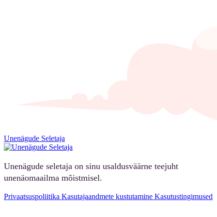
Unenägude Seletaja
Unenägude seletaja on sinu usaldusväärne teejuht
unenäomaailma mõistmisel.
Privaatsuspoliitika
Kasutajaandmete kustutamine
Kasutustingimused