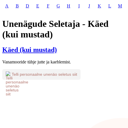
A
B
D
E
F
G
H
I
J
K
L
M
Unenägude Seletaja - Käed
(kui mustad)
Käed (kui mustad)
Vanamooride tühje jutte ja kaeblemist.
Telli personaalne unenäo seletus siit