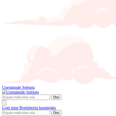
Unenägude Seletaja
Otsi
Logi sisse
Registreeru kasutajaks
Otsi