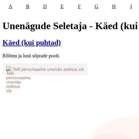
A
B
D
E
F
G
H
I
Unenägude Seletaja - Käed (kui
Käed (kui puhtad)
Rõõmu ja lusti sõprade poolt.
Telli personaalne unenäo seletus siit