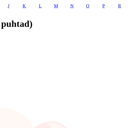
J
K
L
M
N
O
P
R
 puhtad)