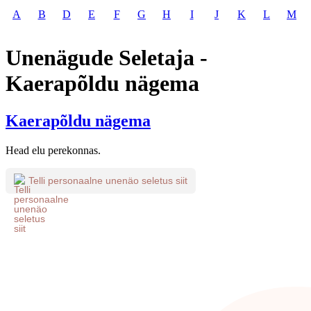
A
B
D
E
F
G
H
I
J
K
L
M
Unenägude Seletaja -
Kaerapõldu nägema
Kaerapõldu nägema
Head elu perekonnas.
Telli personaalne unenäo seletus siit