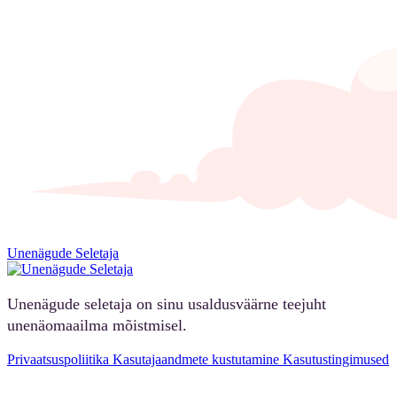
Unenägude Seletaja
Unenägude seletaja on sinu usaldusväärne teejuht
unenäomaailma mõistmisel.
Privaatsuspoliitika
Kasutajaandmete kustutamine
Kasutustingimused